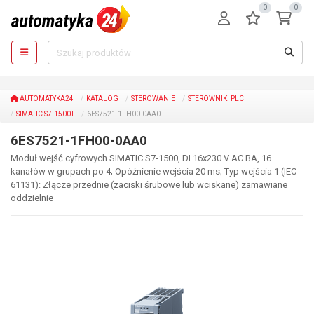
0
0
AUTOMATYKA24
KATALOG
STEROWANIE
STEROWNIKI PLC
SIMATIC S7-1500T
6ES7521-1FH00-0AA0
6ES7521-1FH00-0AA0
Moduł wejść cyfrowych SIMATIC S7-1500, DI 16x230 V AC BA, 16
kanałów w grupach po 4; Opóźnienie wejścia 20 ms; Typ wejścia 1 (IEC
61131): Złącze przednie (zaciski śrubowe lub wciskane) zamawiane
oddzielnie