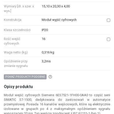
Wymiary [dł. x szer. x
15,10 x 20,30 x 4,00
wys.]
Konstrukcja
Moduł wyjść cyfrowych
Klasa szczelności
IP20
Ilość wejść
16
cyfrowych
Waga netto (kg)
0,316 kg
Opóźnienie przy
3,2ms
zmianie sygnału
Aby wyszukać produkty o podobnych właśc
POKAŻ PRODUKTY PODOBNE
Opisy produktu
Moduł wejść cyfrowych Siemens 6ES7521-1FH00-0AA0 to część serii
SIMATIC S7-1500, dedykowana do zastosowań w automatyce
przemysłowej. Posiada 16 kanałów wejściowych, które są elektrycznie
izolowane w grupach po 4 z maksymalnym opóźnieniem sygnału
wynoszącym 20 ms. Typ wejścia zgodny jest z IEC 61131-1 (typ 1).