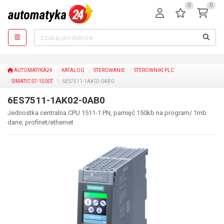
0
0
AUTOMATYKA24
KATALOG
STEROWANIE
STEROWNIKI PLC
SIMATIC S7-1500T
6ES7511-1AK02-0AB0
6ES7511-1AK02-0AB0
Jednostka centralna CPU 1511-1 PN, pamięć 150kb na program/ 1mb
dane, profinet/ethernet