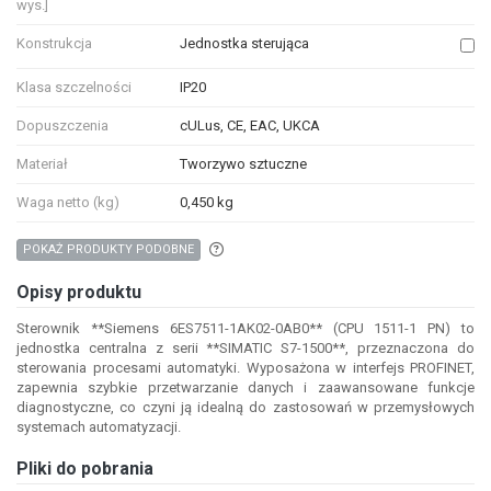
wys.]
Konstrukcja
Jednostka sterująca
Klasa szczelności
IP20
Dopuszczenia
cULus, CE, EAC, UKCA
Materiał
Tworzywo sztuczne
Waga netto (kg)
0,450 kg
Aby wyszukać produkty o podobnych właśc
POKAŻ PRODUKTY PODOBNE
Opisy produktu
Sterownik **Siemens 6ES7511-1AK02-0AB0** (CPU 1511-1 PN) to
jednostka centralna z serii **SIMATIC S7-1500**, przeznaczona do
sterowania procesami automatyki. Wyposażona w interfejs PROFINET,
zapewnia szybkie przetwarzanie danych i zaawansowane funkcje
diagnostyczne, co czyni ją idealną do zastosowań w przemysłowych
systemach automatyzacji.
Pliki do pobrania