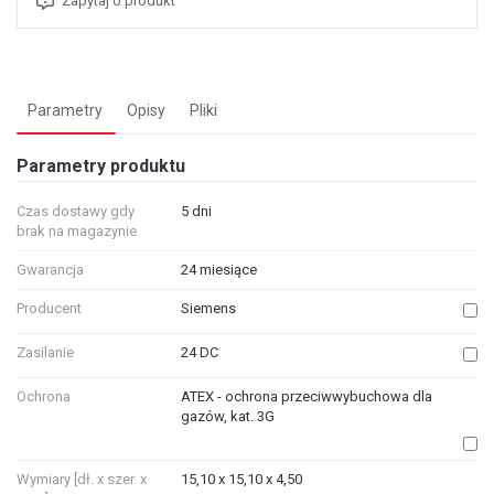
Zapytaj o produkt
Parametry
Opisy
Pliki
Parametry produktu
Czas dostawy gdy
5 dni
brak na magazynie
Gwarancja
24 miesiące
Producent
Siemens
Zasilanie
24 DC
Ochrona
ATEX - ochrona przeciwwybuchowa dla
gazów, kat. 3G
Wymiary [dł. x szer. x
15,10 x 15,10 x 4,50