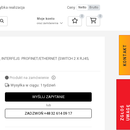
bka realizacja
Ceny
Netto
Brutto
0
0
Moje konto
oraz zamówienia
KONTAKT
INTERFEJS: PROFINET/ETHERNET (SWITCH 2 X RJ45;
Produkt na zamówienie
Wysyłka w ciągu: 1 tydzień
WYŚLIJ ZAPYTANIE
lub
Z
G
Ł
O
Ś
U
W
A
G
ZADZWOŃ +48 32 614 09 17