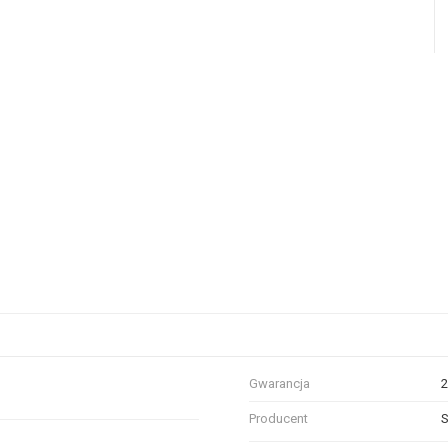
Gwarancja
2
Producent
S