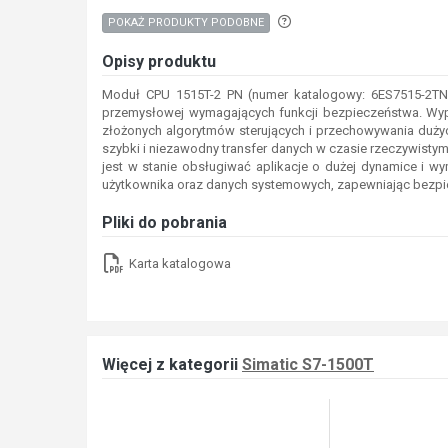
Aby wyszukać produkty o p
POKAŻ PRODUKTY PODOBNE
Opisy produktu
Moduł CPU 1515T-2 PN (numer katalogowy: 6ES7515-2TN0
przemysłowej wymagających funkcji bezpieczeństwa. Wypo
złożonych algorytmów sterujących i przechowywania dużyc
szybki i niezawodny transfer danych w czasie rzeczywisty
jest w stanie obsługiwać aplikacje o dużej dynamice i
użytkownika oraz danych systemowych, zapewniając bezpie
Pliki do pobrania
Karta katalogowa
Więcej z kategorii
Simatic S7-1500T