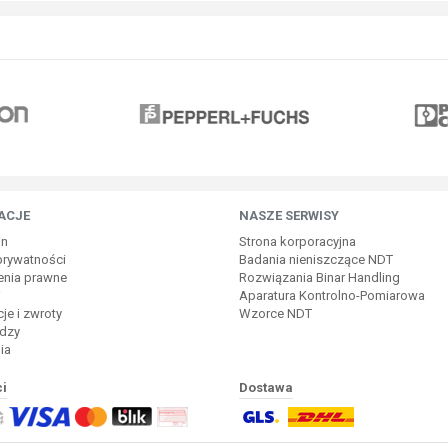
ACJE
NASZE SERWISY
in
Strona korporacyjna
 prywatności
Badania nieniszczące NDT
enia prawne
Rozwiązania Binar Handling
i
Aparatura Kontrolno-Pomiarowa
je i zwroty
Wzorce NDT
dzy
ia
i
Dostawa