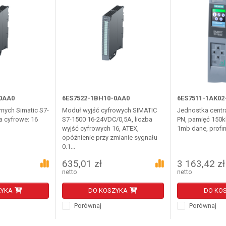
0AA0
6ES7522-1BH10-0AA0
6ES7511-1AK02
nych Simatic S7-
Moduł wyjść cyfrowych SIMATIC
Jednostka centr
a cyfrowe: 16
S7-1500 16-24VDC/0,5A, liczba
PN, pamięć 150k
wyjść cyfrowych 16, ATEX,
1mb dane, profin
opóźnienie przy zmianie sygnału
0.1...
635,01 zł
3 163,42 zł
netto
netto
ZYKA
DO KOSZYKA
DO KO
Porównaj
Porównaj