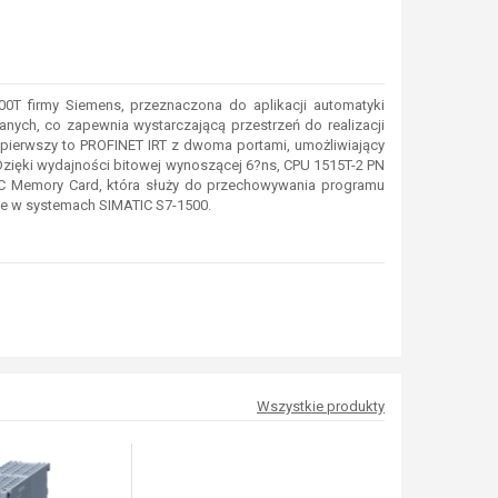
la których chcesz zobaczyć podobne produkty. Następnie kliknij ten przyci
T firmy Siemens, przeznaczona do aplikacji automatyki
ych, co zapewnia wystarczającą przestrzeń do realizacji
 pierwszy to PROFINET IRT z dwoma portami, umożliwiający
Dzięki wydajności bitowej wynoszącej 6?ns, CPU 1515T-2 PN
IC Memory Card, która służy do przechowywania programu
ie w systemach SIMATIC S7-1500.
Wszystkie produkty