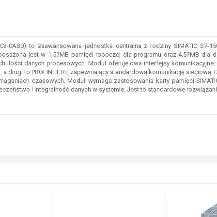
odobnych właściwościach technicznych, zaznacz pole obok tych atrybutów, d
3-0AB0) to zaawansowana jednostka centralna z rodziny SIMATIC S7-1500
sażona jest w 1,5?MB pamięci roboczej dla programu oraz 4,5?MB dla dan
h ilości danych procesowych. Moduł oferuje dwa interfejsy komunikacyjne:
m, a drugi to PROFINET RT, zapewniający standardową komunikację sieciową. 
 wymaganiach czasowych. Moduł wymaga zastosowania karty pamięci SIMAT
czeństwo i integralność danych w systemie. Jest to standardowe rozwiązan