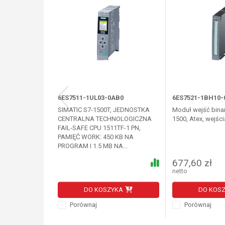
6ES7511-1UL03-0AB0
6ES7521-1BH10-
SIMATIC S7-1500T, JEDNOSTKA
Moduł wejść binar
CENTRALNA TECHNOLOGICZNA
1500, Atex, wejści
FAIL-SAFE CPU 1511TF-1 PN,
PAMIĘĆ WORK: 450 KB NA
PROGRAM I 1.5 MB NA...
677,60 zł
netto
DO KOSZYKA
DO KOS
Porównaj
Porównaj