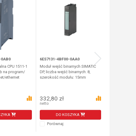
-0AB0
6ES7131-4BF00-0AA0
6ES7151-1BA
alna CPU 1511-1
Moduł wejść binarnych SIMATIC
Moduł interfej
b na program/
DP, liczba wejść binarnych: 8,
DP - 6ES7151-
et/ethernet
szerokość modułu: 15mm
332,80 zł
2 965,95 z
netto
netto
SZYKA
DO KOSZYKA
DO K
Porównaj
Porównaj