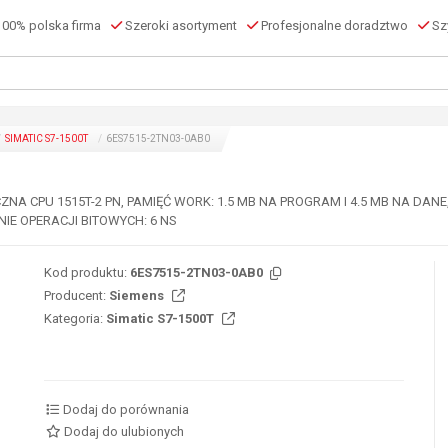
00% polska firma
Szeroki asortyment
Profesjonalne doradztwo
Szy
SIMATIC S7-1500T
6ES7515-2TN03-0AB0
A CPU 1515T-2 PN, PAMIĘĆ WORK: 1.5 MB NA PROGRAM I 4.5 MB NA DANE, 
NIE OPERACJI BITOWYCH: 6 NS
Kod produktu:
6ES7515-2TN03-0AB0
Producent:
Siemens
Kategoria:
Simatic S7-1500T
Dodaj do porównania
Dodaj do ulubionych