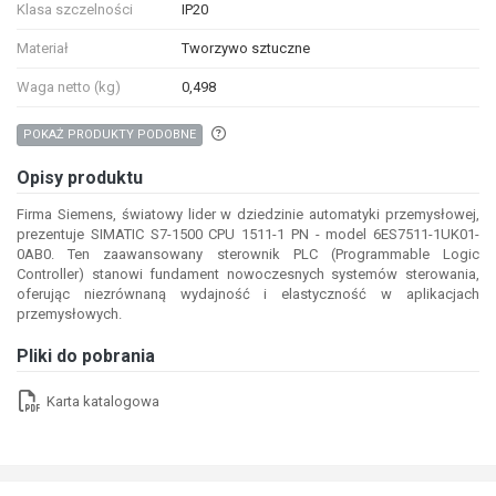
Klasa szczelności
IP20
Materiał
Tworzywo sztuczne
Waga netto (kg)
0,498
Aby wyszukać produkty o podobnych właśc
POKAŻ PRODUKTY PODOBNE
Opisy produktu
Firma Siemens, światowy lider w dziedzinie automatyki przemysłowej,
prezentuje SIMATIC S7-1500 CPU 1511-1 PN - model 6ES7511-1UK01-
0AB0. Ten zaawansowany sterownik PLC (Programmable Logic
Controller) stanowi fundament nowoczesnych systemów sterowania,
oferując niezrównaną wydajność i elastyczność w aplikacjach
przemysłowych.
Pliki do pobrania
Karta katalogowa