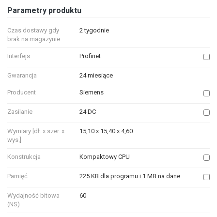
Parametry produktu
Czas dostawy gdy
2 tygodnie
brak na magazynie
Interfejs
Profinet
Gwarancja
24 miesiące
Producent
Siemens
Zasilanie
24 DC
Wymiary [dł. x szer. x
15,10 x 15,40 x 4,60
wys.]
Konstrukcja
Kompaktowy CPU
Pamięć
225 KB dla programu i 1 MB na dane
Wydajność bitowa
60
(NS)