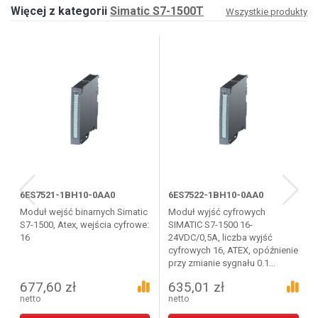
Więcej z kategorii
Simatic S7-1500T
Wszystkie produkty
6ES7521-1BH10-0AA0
6ES7522-1BH10-0AA0
Moduł wejść binarnych Simatic
Moduł wyjść cyfrowych
S7-1500, Atex, wejścia cyfrowe:
SIMATIC S7-1500 16-
16
24VDC/0,5A, liczba wyjść
cyfrowych 16, ATEX, opóźnienie
przy zmianie sygnału 0.1...
677,60 zł
635,01 zł
netto
netto