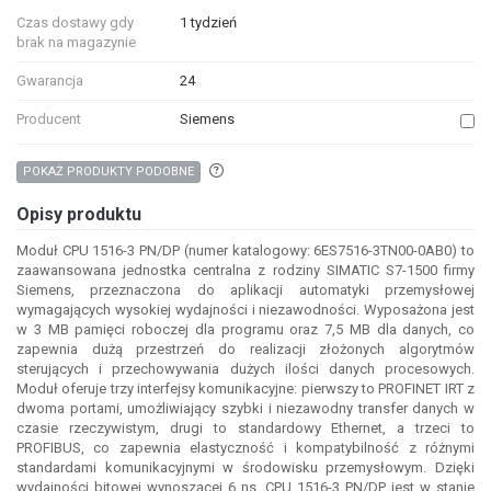
Czas dostawy gdy
1 tydzień
brak na magazynie
Gwarancja
24
Producent
Siemens
Aby wyszukać produkty o podobnych właśc
POKAŻ PRODUKTY PODOBNE
Opisy produktu
Moduł CPU 1516-3 PN/DP (numer katalogowy: 6ES7516-3TN00-0AB0) to
zaawansowana jednostka centralna z rodziny SIMATIC S7-1500 firmy
Siemens, przeznaczona do aplikacji automatyki przemysłowej
wymagających wysokiej wydajności i niezawodności. Wyposażona jest
w 3 MB pamięci roboczej dla programu oraz 7,5 MB dla danych, co
zapewnia dużą przestrzeń do realizacji złożonych algorytmów
sterujących i przechowywania dużych ilości danych procesowych.
Moduł oferuje trzy interfejsy komunikacyjne: pierwszy to PROFINET IRT z
dwoma portami, umożliwiający szybki i niezawodny transfer danych w
czasie rzeczywistym, drugi to standardowy Ethernet, a trzeci to
PROFIBUS, co zapewnia elastyczność i kompatybilność z różnymi
standardami komunikacyjnymi w środowisku przemysłowym. Dzięki
wydajności bitowej wynoszącej 6 ns, CPU 1516-3 PN/DP jest w stanie