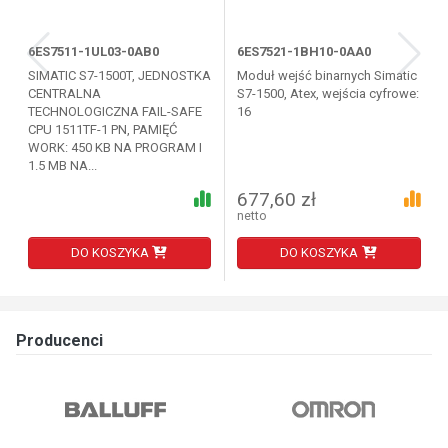
6ES7511-1UL03-0AB0
6ES7521-1BH10-0AA0
SIMATIC S7-1500T, JEDNOSTKA
Moduł wejść binarnych Simatic
CENTRALNA
S7-1500, Atex, wejścia cyfrowe:
TECHNOLOGICZNA FAIL-SAFE
16
CPU 1511TF-1 PN, PAMIĘĆ
WORK: 450 KB NA PROGRAM I
1.5 MB NA...
677,60 zł
netto
DO KOSZYKA
DO KOSZYKA
Producenci