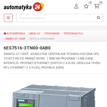
0
0
AUTOMATYKA24
KATALOG
STEROWANIE
STEROWNIKI PLC
SIMATIC S7-1500T
6ES7516-3TN00-0AB0
6ES7516-3TN00-0AB0
SIMATIC S7-1500T, JEDNOSTKA CENTRALNA TECHNOLOGICZNA CPU
1516T-3 PN/DP, PAMIĘĆ WORK: 1.5MB NA PROGRAM I 5 MB DANE,
INTERFEJS: PROFINET/ETHERNET (SWITCH 2 X RJ45; OBSŁUGA TRYBU
IRT), ETHERNET (1 X RJ45), PROFIBUS (DB9)